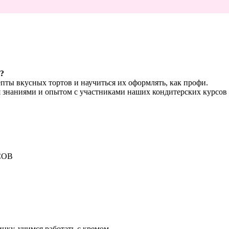
?
пты вкусных тортов и научиться их оформлять, как профи.
я знаниями и опытом с участниками наших кондитерских курсов 
СОВ
инку, учимся работать с кремом.