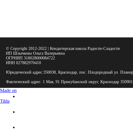
© Copyright 2012-2022 | Кондитерская школа Радости-Сладости
ИП Шлычкова Ольга Валерьевна
ОГРНИП 318028000084722
ИНН 027882970410
Юридический адрес:350038, Краснодар, пос. Плодородный ул. Планерн
Фактический адрес: 1 Мая, 91 ​Прикубанский округ, Краснодар​ 350901
Made on
Tilda