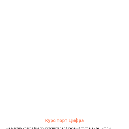
Курс торт Цифра
На мастер классе Вы приготовите свой первый торт в виде цифры,