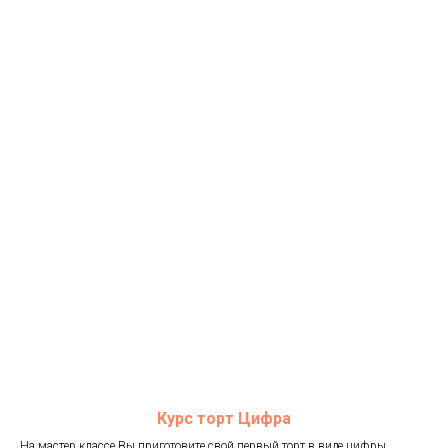
Курс торт Цифра
На мастер классе Вы приготовите свой первый торт в виде цифры,