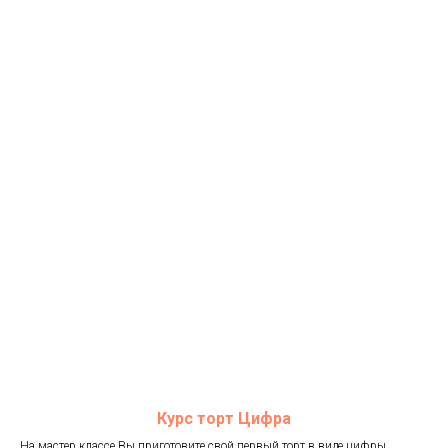
Курс торт Цифра
На мастер классе Вы приготовите свой первый торт в виде цифры,