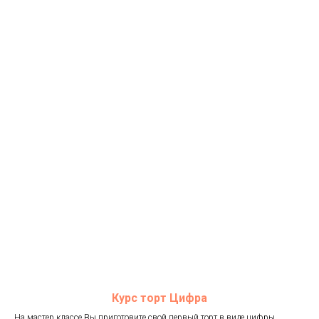
Курс торт Цифра
На мастер классе Вы приготовите свой первый торт в виде цифры,