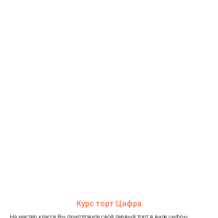
Курс торт Цифра
На мастер классе Вы приготовите свой первый торт в виде цифры,